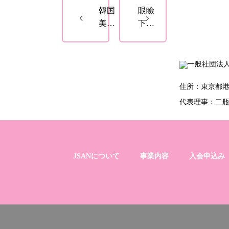
韓国
眼瞼
美容
下垂
医
手術
療：
の体
皮膚
験
科vs
談：
整形
93%
住所：東京都港
外科
が
代表理事：二
– 施
「や
術別
って
の正
よか
しい
っ
JSANについて
事業内容
入会申込み
選び
た」
方ガ
と回
イド
答