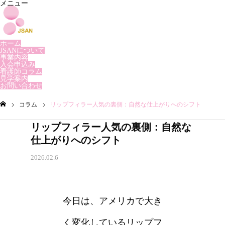
メニュー
ホーム
JSANについて
事業内容
入会申込み
看護師コラム
見学案内
お問い合わせ
コラム
リップフィラー人気の裏側：自然な仕上がりへのシフト
ム
リップフィラー人気の裏側：自然な
仕上がりへのシフト
2026.02.6
今日は、アメリカで大き
く変化しているリップフ