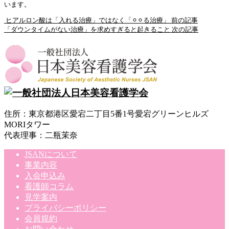
います。
ヒアルロン酸は「入れる治療」ではなく「⚪︎⚪︎る治療」
前の記事
「ダウンタイムがない治療」を求めすぎると起きること
次の記事
住所：東京都港区愛宕二丁目5番1号愛宕グリーンヒルズ
MORIタワー
代表理事：二瓶茉奈
JSANについて
事業内容
入会申込み
看護師コラム
見学案内
プライバシーポリシー
会員規約